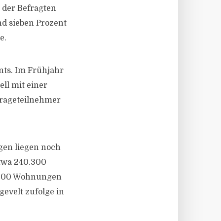
 der Befragten
nd sieben Prozent
e.
nts. Im Frühjahr
ll mit einer
mfrageteilnehmer
ngen liegen noch
twa 240.300
.200 Wohnungen
gevelt zufolge in