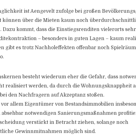
glichkeit ist Aengevelt zufolge bei großen Bevölkerung
it können über die Mieten kaum noch überdurchschnittl
n. Dazu kommt, dass die Einstiegsrenditen vielerorts seh
itekontraktion – besonders in guten Lagen – kaum realisi
n gibt es trotz Nachholeffekten offenbar noch Spielräum
o.
skernen besteht wiederum eher die Gefahr, dass notwe
ht realisiert werden, da durch die Wohnungsknapphei
bei den Nachfragern auf Akzeptanz stoßen.
 vor allem Eigentümer von Bestandsimmobilien insbeso
 absehbar notwendigen Sanierungsmaßnahmen profitier
scheidung verstärkt in Betracht ziehen, solange noch
tliche Gewinnmitnahmen möglich sind.