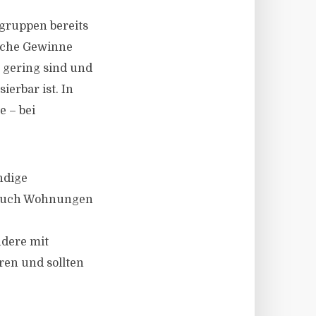
sgruppen bereits
iche Gewinne
r gering sind und
erbar ist. In
e – bei
ndige
t auch Wohnungen
ndere mit
en und sollten