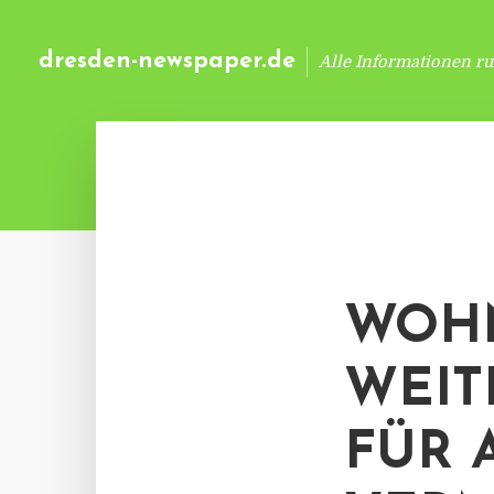
dresden-newspaper.de
Alle Informationen r
WOHN
WEIT
FÜR 