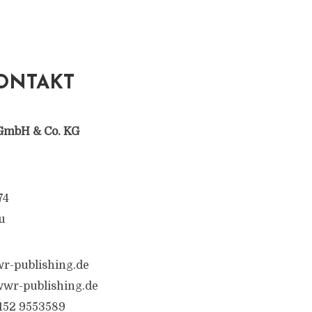
ONTAKT
GmbH & Co. KG
74
u
r-publishing.de
wr-publishing.de
6152 9553589