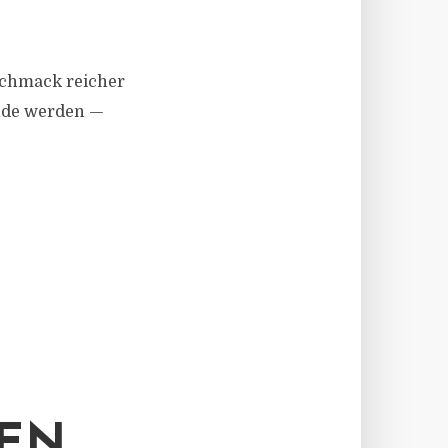
schmack reicher
äude werden —
EN