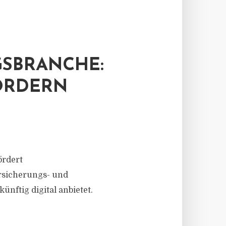
GSBRANCHE:
FÖRDERN
ördert
rsicherungs- und
nftig digital anbietet.