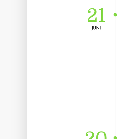
21
JUNI
20