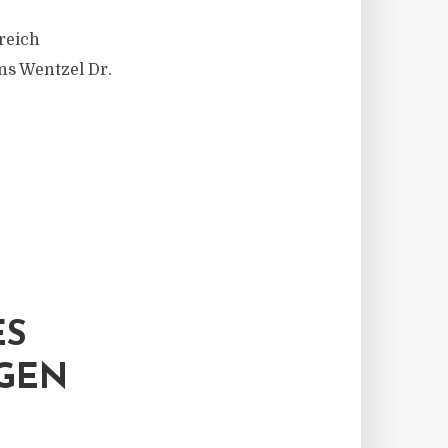
reich
ns Wentzel Dr.
ES
IGEN