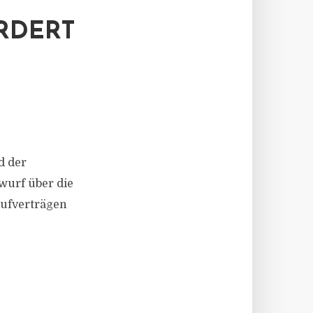
RDERT
d der
wurf über die
aufverträgen