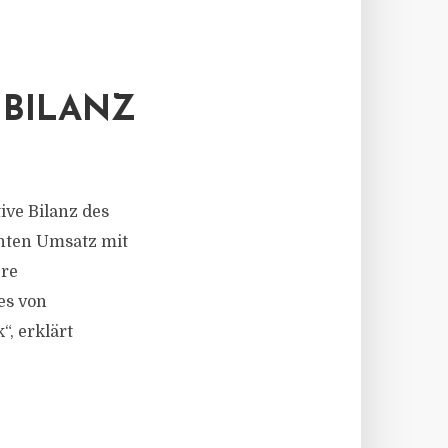
 BILANZ
ive Bilanz des
anten Umsatz mit
ere
es von
“, erklärt