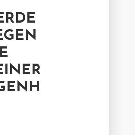
ERDE
EGEN
E
EINER
GENH