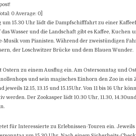
post!
otal:
0
Average:
0
]
um 15.30 Uhr lädt die Dampfschifffahrt zu einer Kaffeef
 das Wasser und die Landschaft gibt es Kaffee, Kuchen u
ve-Musik vom Pianisten. Während der zweistündigen Fahr
ssern, der Loschwitzer Brücke und dem Blauen Wunder.
dt Ostern zu einem Ausflug ein. Am Ostersonntag und O
nollenhops und sein magisches Einhorn den Zoo in ein 
d jeweils 12.15, 13.15 und 15.15Uhr. Von 11 bis 16 Uhr kö
iv werden. Der Zookasper lädt 10.30 Uhr, 11.30, 14.30und
n.
tet für Interessierte zu Erlebnissen-Touren ein. Jeweils
ersonntag um 15.30 Uhr. Nach einem Sicherheits-Check 