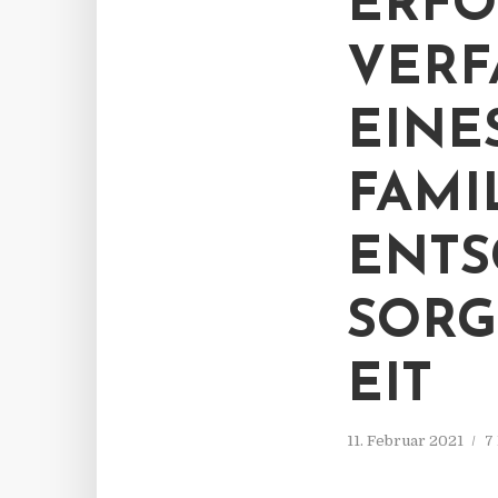
ERFO
VERF
EINE
FAMI
ENTS
SOR
EIT
11. Februar 2021
7