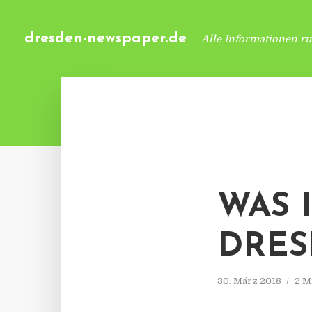
dresden-newspaper.de
Alle Informationen r
WAS 
DRES
30. März 2018
2 M