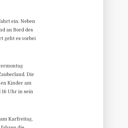
ahrt ein. Neben
nd an Bord des
t geht es vorbei
stermontag
Zauberland. Die
nnen Kinder am
 16 Uhr in sein
 am Karfreitag,
fahren die