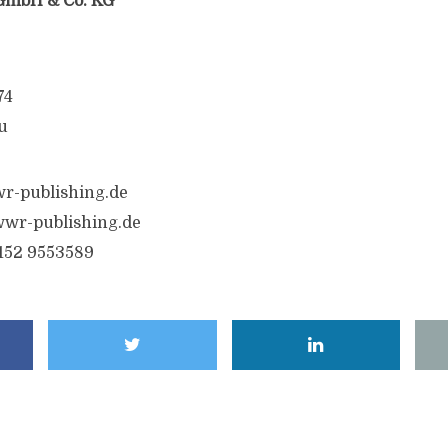
GmbH & Co. KG
74
u
r-publishing.de
wr-publishing.de
6152 9553589