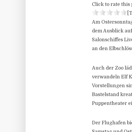
Click to rate this 
[T
Am Ostersonntag 
dem Ausblick auf
Salonschiffes Li
an den Elbschlö
Auch der Zoo lä
verwandeln Elf K
Vorstellungen sin
Bastelstand kreat
Puppentheater ei
Der Flughafen bie
Samstag und Ost