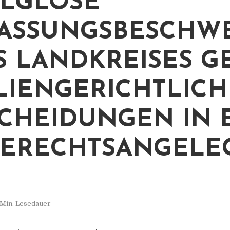
LGLOSE
ASSUNGSBESCHW
S LANDKREISES G
LIENGERICHTLICH
CHEIDUNGEN IN 
GERECHTSANGELE
 Min. Lesedauer