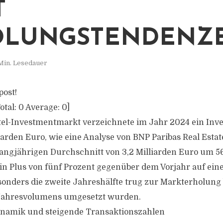
T
OLUNGSTENDENZ
Min. Lesedauer
post!
otal:
0
Average:
0
]
tel-Investmentmarkt verzeichnete im Jahr 2024 ein In
iarden Euro, wie eine Analyse von BNP Paribas Real Estat
langjährigen Durchschnitt von 3,2 Milliarden Euro um 5
 ein Plus von fünf Prozent gegenüber dem Vorjahr auf ei
onders die zweite Jahreshälfte trug zur Markterholung be
s Jahresvolumens umgesetzt wurden.
ynamik und steigende Transaktionszahlen