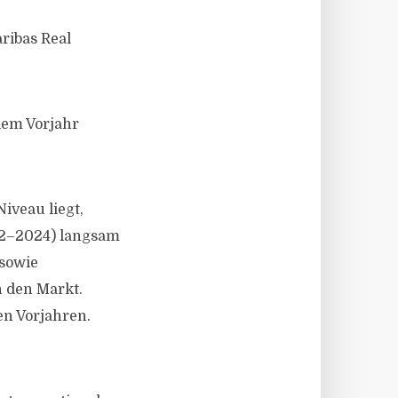
ribas Real
dem Vorjahr
veau liegt,
022–2024) langsam
 sowie
n den Markt.
den Vorjahren.