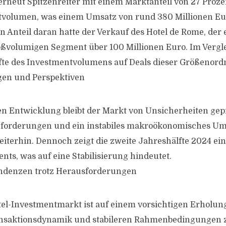
erneut Spitzenreiter mit einem Marktanteil von 27 Proz
tvolumen, was einem Umsatz von rund 380 Millionen Eur
n Anteil daran hatte der Verkauf des Hotel de Rome, der 
ßvolumigen Segment über 100 Millionen Euro. Im Vergle
lfte des Investmentvolumens auf Deals dieser Größenor
en und Perspektiven
ven Entwicklung bleibt der Markt von Unsicherheiten gep
forderungen und ein instabiles makroökonomisches Um
iterhin. Dennoch zeigt die zweite Jahreshälfte 2024 ei
nts, was auf eine Stabilisierung hindeutet.
Tendenzen trotz Herausforderungen
el-Investmentmarkt ist auf einem vorsichtigen Erholung
ansaktionsdynamik und stabileren Rahmenbedingungen ze