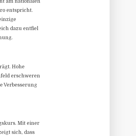
ent am nationalen
o entspricht.
einzige
ich dazu entfiel
dnung.
rägt. Hohe
feld erschweren
ne Verbesserung
skurs. Mit einer
igt sich, dass