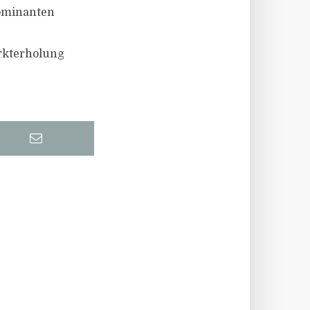
dominanten
arkterholung