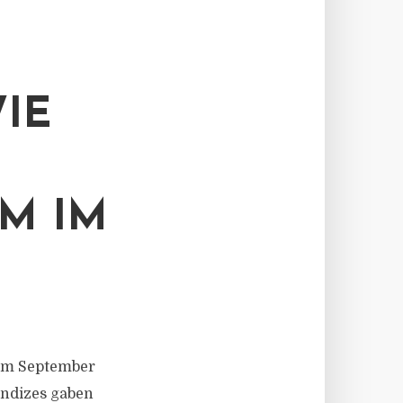
IE
M IM
t im September
indizes gaben