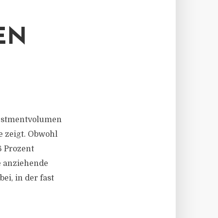
EN
vestmentvolumen
e zeigt. Obwohl
6 Prozent
ne anziehende
i, in der fast