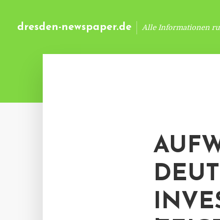
dresden-newspaper.de
Alle Informationen r
AUFW
DEUT
INVE