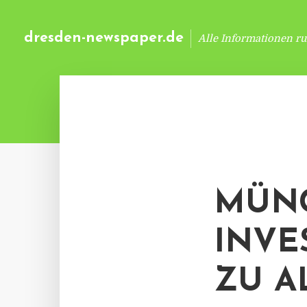
dresden-newspaper.de
Alle Informationen r
MÜNC
INVE
ZU A