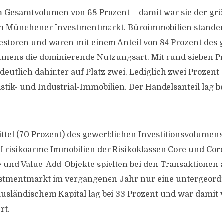
m Gesamtvolumen von 68 Prozent – damit war sie der gr
m Münchener Investmentmarkt. Büroimmobilien standen
estoren und waren mit einem Anteil von 84 Prozent des
mens die dominierende Nutzungsart. Mit rund sieben P
deutlich dahinter auf Platz zwei. Lediglich zwei Prozen
istik- und Industrial-Immobilien. Der Handelsanteil lag 
ittel (70 Prozent) des gewerblichen Investitionsvolume
uf risikoarme Immobilien der Risikoklassen Core und Cor
 und Value-Add-Objekte spielten bei den Transaktionen
tmentmarkt im vergangenen Jahr nur eine untergeordne
ausländischem Kapital lag bei 33 Prozent und war damit 
rt.