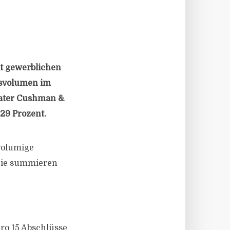
it gewerblichen
nsvolumen im
rater Cushman &
 29 Prozent.
ßvolumige
 Sie summieren
ro 15 Abschlüsse