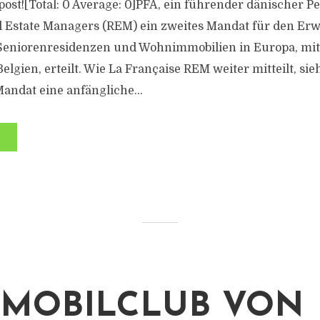
s post![Total: 0 Average: 0]PFA, ein führender dänischer P
l Estate Managers (REM) ein zweites Mandat für den Erw
Seniorenresidenzen und Wohnimmobilien in Europa, mit
lgien, erteilt. Wie La Française REM weiter mitteilt, sie
andat eine anfängliche...
MOBILCLUB VON