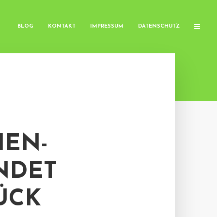
BLOG
KONTAKT
IMPRESSUM
DATENSCHUTZ
IEN-
NDET
ÜCK