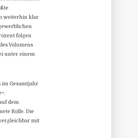
ößte
 weiterhin klar
 gewerblichen
rozent folgen
t des Volumens
bei unter einem
ns im Gesamtjahr
e+.
 auf dem
te Rolle. Die
vergleichbar mit