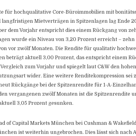
te für hochqualitative Core-Büroimmobilien mit bonität
 langfristigen Mietverträgen in Spitzenlagen lag Ende 20
ber dem Vorjahr entspricht dies einem Rückgang von ze
agen wurde ein Niveau von 3,20 Prozent erreicht – zehn
on vor zwölf Monaten. Die Rendite für qualitativ hochwe
en beträgt aktuell 3,00 Prozent, das entspricht einem R
 Vergleich zum Vorjahr und spiegelt laut C&W den hoh
utzungsart wider. Eine weitere Renditekompression sei 
rneut Rückgänge bei der Spitzenrendite für 1-A-Einzelh
n den vergangenen zwölf Monaten ist die Spitzenrendite 
aktuell 3,05 Prozent gesunken.
ad of Capital Markets München bei Cushman & Wakefield
nchen ist weiterhin ungebrochen. Dies lässt sich nach 