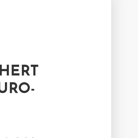
CHERT
URO-