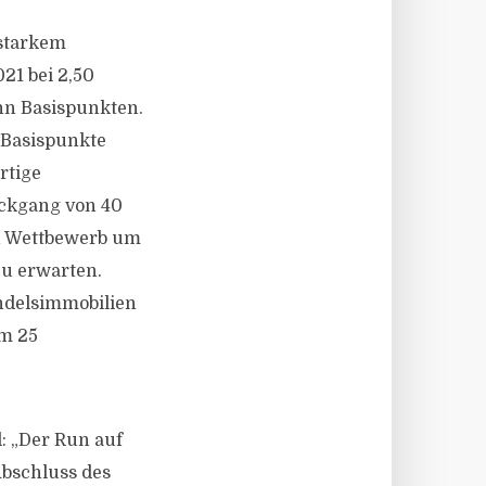
sstarkem
21 bei 2,50
hn Basispunkten.
 Basispunkte
rtige
ückgang von 40
en Wettbewerb um
zu erwarten.
andelsimmobilien
um 25
: „Der Run auf
Abschluss des