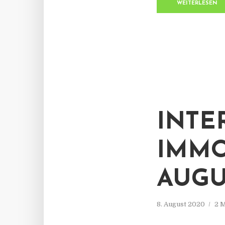
WEITERLESEN
INTE
IMMO
AUGU
8. August 2020
2 M