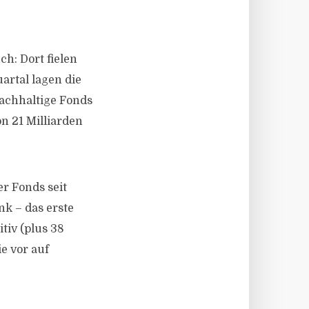
h: Dort fielen
artal lagen die
nachhaltige Fonds
on 21 Milliarden
er Fonds seit
nk – das erste
tiv (plus 38
e vor auf