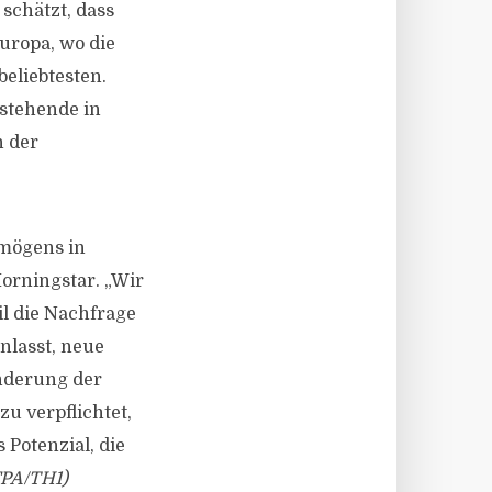
schätzt, dass
uropa, wo die
eliebtesten.
stehende in
n der
rmögens in
Morningstar. „Wir
il die Nachfrage
nlasst, neue
nderung der
zu verpflichtet,
 Potenzial, die
PA/TH1)