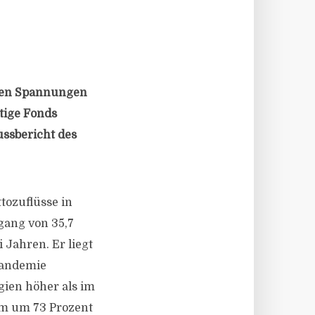
chen Spannungen
tige Fonds
ussbericht des
tozuflüsse in
gang von 35,7
 Jahren. Er liegt
Pandemie
gien höher als im
um um 73 Prozent