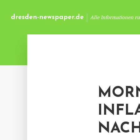
dresden-newspaper.de
Alle Informationen r
MORN
INFL
NACH