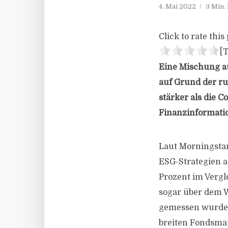
4. Mai 2022
3 Min.
Click to rate this 
[T
Eine Mischung a
auf Grund der ru
stärker als die C
Finanzinformati
Laut Morningstar
ESG-Strategien a
Prozent im Vergle
sogar über dem 
gemessen wurde. 
breiten Fondsmar