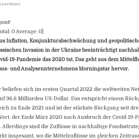
 Lesedauer
post!
otal:
0
Average:
0
]
us Inflation, Konjunkturabschwächung und geopolitis
ssischen Invasion in der Ukraine beeinträchtigt nachhal
ovid-19-Pandemie das 2020 tat. Das geht aus dem Mittelfl
ons- und Analyseunternehmens Morningstar hervor.
 beliefen sich im ersten Quartal 2022 die weltweiten Net
uf 96,6 Milliarden US-Dollar. Das entspricht einem Rück
ich zu Ende 2021 und ist der stärkste Rückgang seit drei
Wert, der Ende März 2020 nach Ausbruch der Covid-19-
Allerdings sind die Zuflüsse in nachhaltige Fondsstrate
kt insgesamt, wo die Mittelzuflüsse im gleichen Zeitra