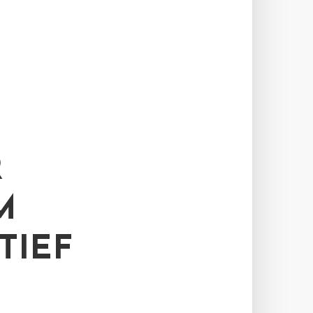
R
M
TIEF