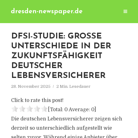
dresden-newspaper.de
DFSI-STUDIE: GROSSE U
NTERSCHIEDE IN DER Z
UKUNFTSFÄHIGKEIT D
EUTSCHER L
EBENSVERSICHERER
28. November 2025
2 Min. Lesedauer
Click to rate this post!
[Total:
0
Average:
0
]
Die deutschen Lebensversicherer zeigen sich
derzeit so unterschiedlich aufgestellt wie
selten zuvor. Während einige Anbieter über