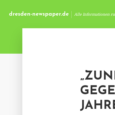
dresden-newspaper.de
Alle Informationen r
„ZU
GEG
JAHR