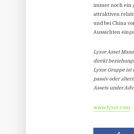
immer noch ein g
attraktiven rela
und bei China vor
Aussichten eing
Lyxor Asset Mana
direkt beziehung
Lyxor Gruppe ist 
passiv oder alter
Assets under Advi
www.lyxor.com