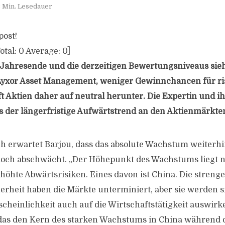
 Min. Lesedauer
post!
otal:
0
Average:
0
]
s Jahresende und die derzeitigen Bewertungsniveaus sie
 Lyxor Asset Management, weniger Gewinnchancen für ri
t Aktien daher auf neutral herunter. Die Expertin und 
ss der längerfristige Aufwärtstrend an den Aktienmärkten
erwartet Barjou, dass das absolute Wachstum weiterhin 
doch abschwächt. „Der Höhepunkt des Wachstums liegt n
höhte Abwärtsrisiken. Eines davon ist China. Die streng
rheit haben die Märkte unterminiert, aber sie werden s
cheinlichkeit auch auf die Wirtschaftstätigkeit auswirke
das den Kern des starken Wachstums in China während d