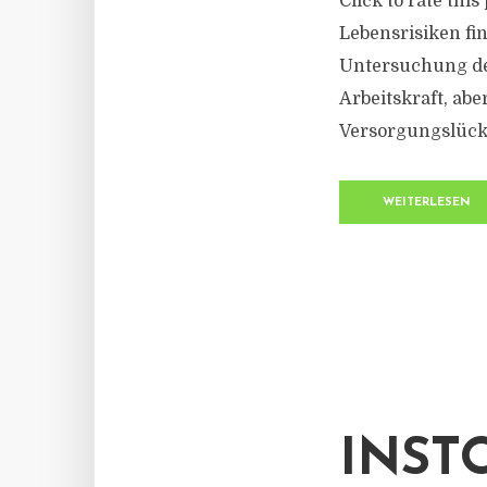
Click to rate thi
Lebensrisiken fi
Untersuchung de
Arbeitskraft, ab
Versorgungslücke
WEITERLESEN
INST