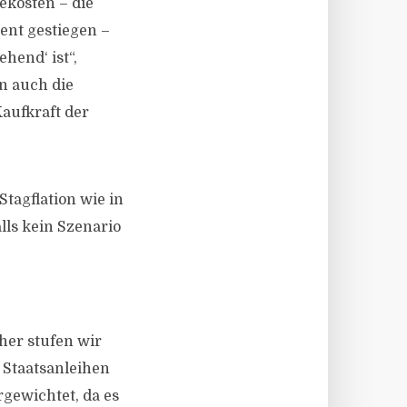
ekosten – die
ent gestiegen –
hend‘ ist“,
n auch die
Kaufkraft der
tagflation wie in
lls kein Szenario
her stufen wir
 Staatsanleihen
rgewichtet, da es