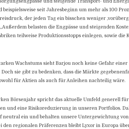
sorgungsengpässe und steigende Transport- und Energi
d beispielsweise seit Jahresbeginn um mehr als 100 Proz
reisdruck, der jeden Tag ein bisschen weniger ,vorüberge
. „Außerdem belasten die Engpässe und steigenden Koste
abriken teilweise Produktionsstopps einlegen, sowie die 
tarken Wachstums sieht Barjou noch keine Gefahr einer S
 Doch sie gibt zu bedenken, dass die Märkte gegebenenfa
owohl für Aktien als auch für Anleihen nachteilig wäre.
ken Börsenjahr spricht das aktuelle Umfeld generell für
und eine Risikoreduzierung in unseren Portfolios. Da
uf neutral ein und behalten unsere Untergewichtung von
Bei den regionalen Präferenzen bleibt Lyxor in Europa übe