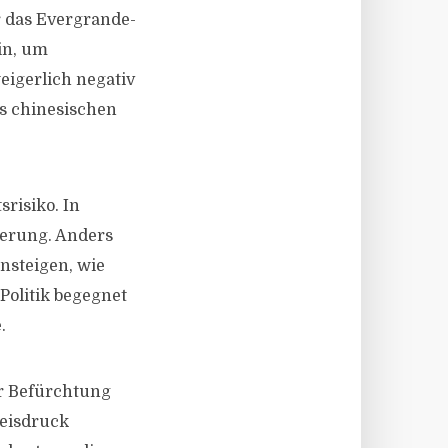
r das Evergrande-
in, um
igerlich negativ
s chinesischen
srisiko. In
kerung. Anders
ansteigen, wie
Politik begegnet
.
er Befürchtung
reisdruck