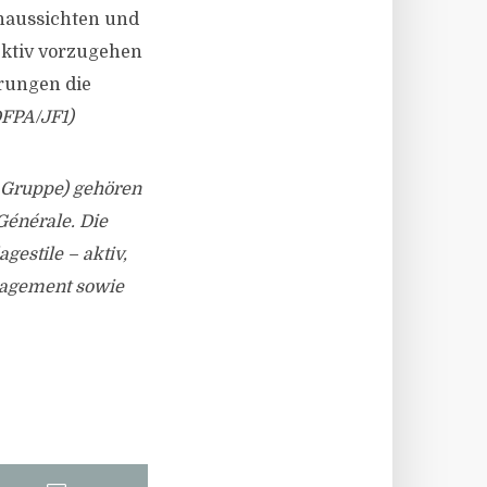
nnaussichten und
lektiv vorzugehen
erungen die
FPA/JF1)
 Gruppe) gehören
Générale. Die
gestile – aktiv,
anagement sowie