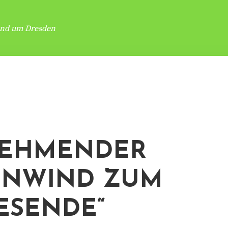
und um Dresden
NEHMENDER
ENWIND ZUM
ESENDE“