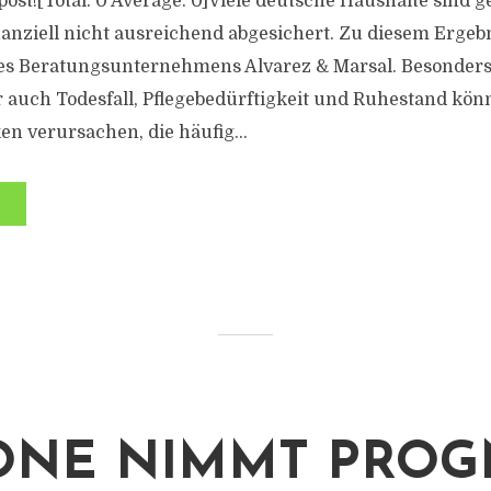
s post![Total: 0 Average: 0]Viele deutsche Haushalte sind 
nanziell nicht ausreichend abgesichert. Zu diesem Erge
s Beratungsunternehmens Alvarez & Marsal. Besonders 
er auch Todesfall, Pflegebedürftigkeit und Ruhestand kö
n verursachen, die häufig...
ONE NIMMT PRO