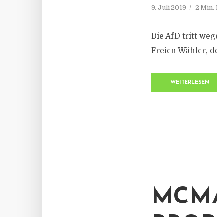
9. Juli 2019
2 Min.
Die AfD tritt we
Freien Wähler, d
WEITERLESEN
MCMA