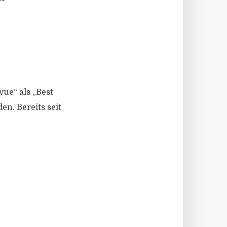
“
ue“ als „Best
n. Bereits seit