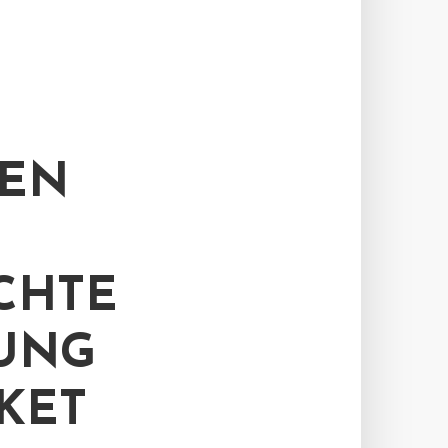
REN
CHTE
UNG
KET