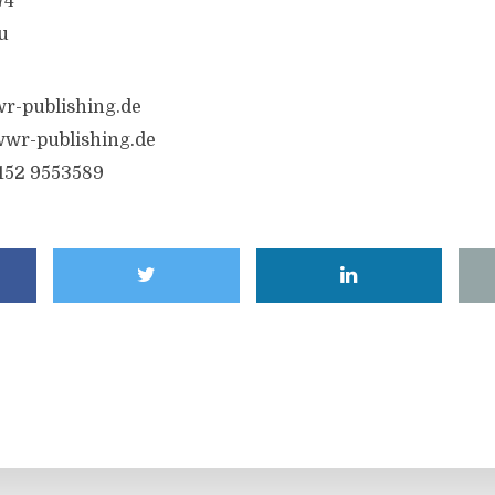
74
u
r-publishing.de
wr-publishing.de
6152 9553589