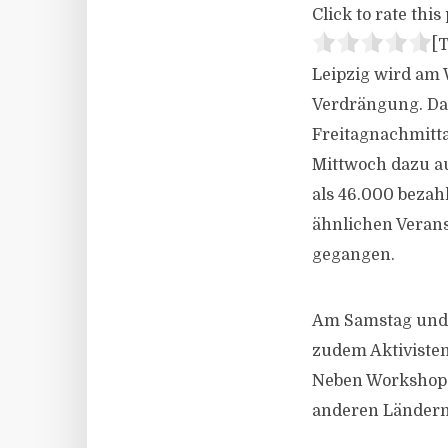
Click to rate this 
[T
Leipzig wird am
Verdrängung. Das
Freitagnachmitta
Mittwoch dazu auf
als 46.000 bezah
ähnlichen Verans
gegangen.
Am Samstag und S
zudem Aktivisten
Neben Workshops,
anderen Ländern 