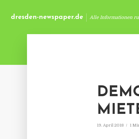
dresden-newspaper.de
Alle Informationen r
DEM
MIET
19. April 2018
1 Mi