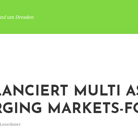
und um Dresden
LANCIERT MULTI A
GING MARKETS-F
 Lesedauer