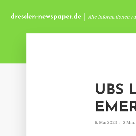
dresden-newspaper.de
Alle Informationen r
UBS 
EMER
6. Mai 2023
2 Min.