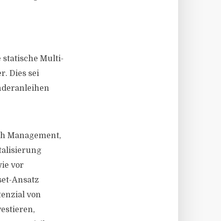
 statische Multi-
. Dies sei
nderanleihen
lth Management,
talisierung
wie vor
set-Ansatz
enzial von
estieren,