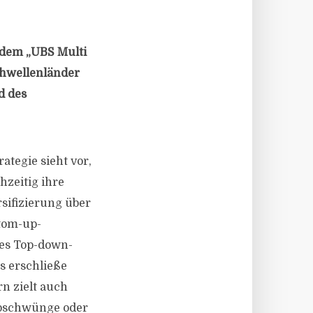
 dem „UBS Multi
chwellenländer
d des
tegie sieht vor,
hzeitig ihre
rsifizierung über
ttom-up-
hes Top-down-
s erschließe
n zielt auch
 Abschwünge oder