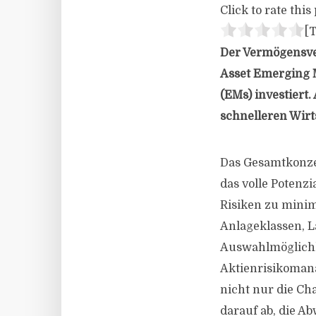
Click to rate this 
[T
Der Vermögensve
Asset Emerging 
(EMs) investiert
schnelleren Wir
Das Gesamtkonzep
das volle Potenz
Risiken zu minimi
Anlageklassen, L
Auswahlmöglichke
Aktienrisikoman
nicht nur die Ch
darauf ab, die A