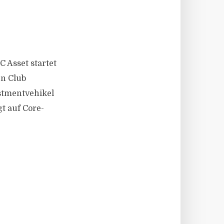
C Asset startet
en Club
estmentvehikel
t auf Core-