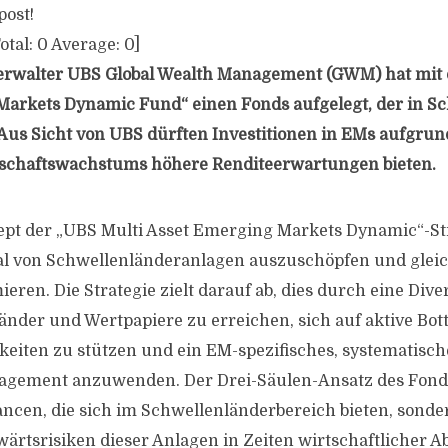
post!
otal:
0
Average:
0
]
rwalter UBS Global Wealth Management (GWM) hat mit
Markets Dynamic Fund“ einen Fonds aufgelegt, der in S
. Aus Sicht von UBS dürften Investitionen in EMs aufgrun
tschaftswachstums höhere Renditeerwartungen bieten.
t der „UBS Multi Asset Emerging Markets Dynamic“-Stra
ial von Schwellenländeranlagen auszuschöpfen und gleic
eren. Die Strategie zielt darauf ab, dies durch eine Dive
änder und Wertpapiere zu erreichen, sich auf aktive Bo
iten zu stützen und ein EM-spezifisches, systematisc
agement anzuwenden. Der Drei-Säulen-Ansatz des Fond
ancen, die sich im Schwellenländerbereich bieten, sonder
bwärtsrisiken dieser Anlagen in Zeiten wirtschaftlicher