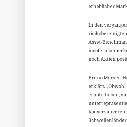
erheblicher Mark
In den vergangen
risikobereinigte
Asset-Benchmark 
insofern bemerk
noch Aktien posit
Bruno Marxer, H
erklärt: „Obwohl
erhöht haben, sin
unterrepräsentier
konservativeren 
Schwellenländern