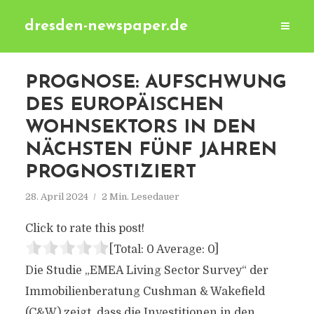
dresden-newspaper.de
PROGNOSE: AUFSCHWUNG
DES EUROPÄISCHEN
WOHNSEKTORS IN DEN
NÄCHSTEN FÜNF JAHREN
PROGNOSTIZIERT
28. April 2024
2 Min. Lesedauer
Click to rate this post!
[Total:
0
Average:
0
]
Die Studie „EMEA Living Sector Survey“ der
Immobilienberatung Cushman & Wakefield
(C&W) zeigt, dass die Investitionen in den