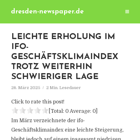
dresden-newspaper.de
LEICHTE ERHOLUNG IM
IFO-
GESCHÄFTSKLIMAINDEX
TROTZ WEITERHIN
SCHWIERIGER LAGE
26. März 2025
2 Min. Lesedauer
Click to rate this post!
[Total:
0
Average:
0
]
Im März verzeichnete der ifo-
Geschäftsklimaindex eine leichte Steigerung,
bleibt jedoch auf einem insgesamt niedrigen