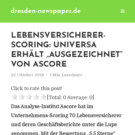
dresden-newspaper.de
LEBENSVERSICHERER-
SCORING: UNIVERSA
ERHÄLT „AUSGEZEICHNET“
VON ASCORE
22. Oktober 2018
1 Min. Lesedauer
Click to rate this post!
[Total:
0
Average:
0
]
Das Analyse-Institut Ascore hat im
Unternehmens-Scoring 70 Lebensversicherer
und deren Geschäftsberichte unter die Lupe
genommen. Mit der Bewertung „5,5 Sterne“