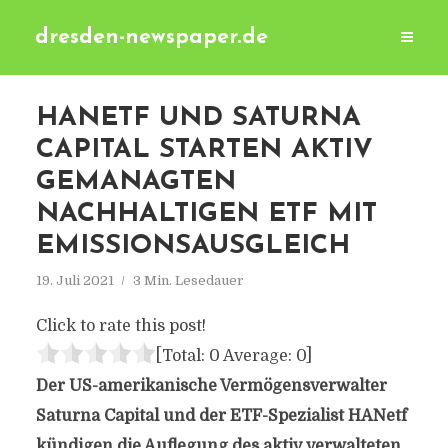
dresden-newspaper.de
HANETF UND SATURNA
CAPITAL STARTEN AKTIV
GEMANAGTEN
NACHHALTIGEN ETF MIT
EMISSIONSAUSGLEICH
19. Juli 2021
3 Min. Lesedauer
Click to rate this post!
[Total:
0
Average:
0
]
Der US-amerikanische Vermögensverwalter
Saturna Capital und der ETF-Spezialist HANetf
kündigen die Auflegung des aktiv verwalteten,