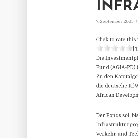
INFR
7. September 2025
Click to rate this 
[T
Die Investmentpl
Fund (AGIA-PD) ü
Zu den Kapitalg
die deutsche KfW
African Developm
Der Fonds soll b
Infrastrukturpro
Verkehr und Techn