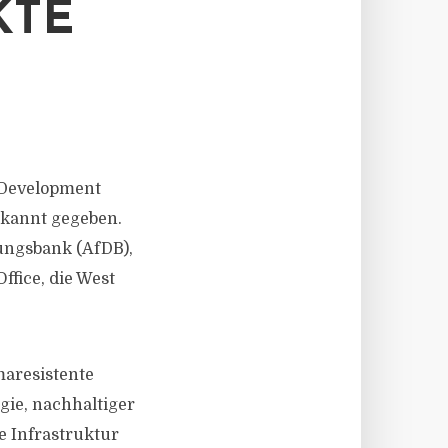
KTE
t Development
ekannt gegeben.
ungsbank (AfDB),
fice, die West
maresistente
gie, nachhaltiger
ne Infrastruktur