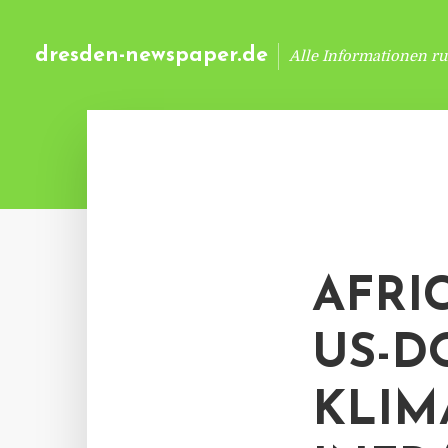
dresden-newspaper.de
Alle Informationen r
AFRIC
US-D
KLIM