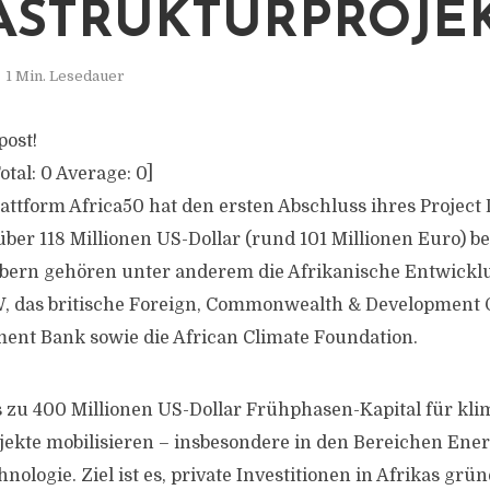
ASTRUKTURPROJE
1 Min. Lesedauer
post!
otal:
0
Average:
0
]
attform Africa50 hat den ersten Abschluss ihres Projec
ber 118 Millionen US-Dollar (rund 101 Millionen Euro) b
ebern gehören unter anderem die Afrikanische Entwickl
, das britische Foreign, Commonwealth & Development Of
ent Bank sowie die African Climate Foundation.
is zu 400 Millionen US-Dollar Frühphasen-Kapital für kli
jekte mobilisieren – insbesondere in den Bereichen Ener
ologie. Ziel ist es, private Investitionen in Afrikas grü