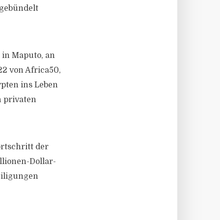
 gebündelt
in Maputo, an
22 von Africa50,
pten ins Leben
n privaten
rtschritt der
llionen-Dollar-
eiligungen