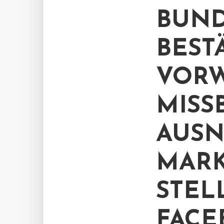
BUND
BEST
VORW
MISS
AUSN
MAR
STEL
FACE