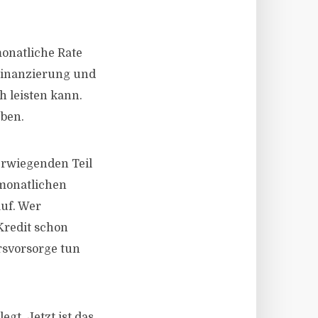
monatliche Rate
 Finanzierung und
h leisten kann.
eben.
erwiegenden Teil
 monatlichen
uf. Wer
 Kredit schon
rsvorsorge tun
gt. Jetzt ist das