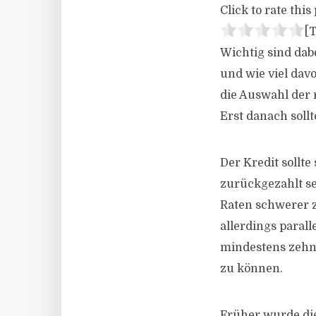
Click to rate this 
[T
Wichtig sind dab
und wie viel dav
die Auswahl der r
Erst danach soll
Der Kredit sollt
zurückgezahlt se
Raten schwerer 
allerdings parall
mindestens zehn 
zu können.
Früher wurde die