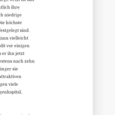
tlich ihre
ch niedrige
Die höchste
estgelegt sind.
ann vielleicht
it vor einigen
 er ihn jetzt
hestens nach zehn
änger sie
attraktiven
gen viele
genkapital,