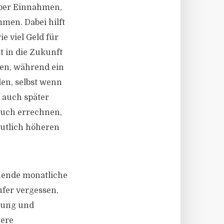
über Einnahmen,
men. Dabei hilft
e viel Geld für
t in die Zukunft
ben, während ein
den, selbst wenn
r auch später
 auch errechnen,
mutlich höheren
hende monatliche
ufer vergessen,
izung und
tere