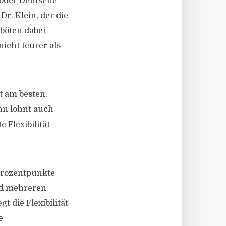
 oder Deutsche
r. Klein, der die
böten dabei
nicht teurer als
t am besten,
nn lohnt auch
Flexibilität
Prozentpunkte
nd mehreren
 die Flexibilität
e