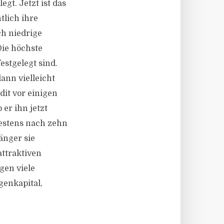
gt. Jetzt ist das
tlich ihre
ch niedrige
Die höchste
estgelegt sind.
ann vielleicht
it vor einigen
 er ihn jetzt
hestens nach zehn
änger sie
attraktiven
gen viele
genkapital,