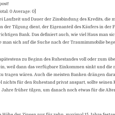
post!
otal:
0
Average:
0
]
ei Laufzeit und Dauer der Zinsbindung des Kredits, die 
on der Tilgung dient, der Eigenanteil des Käufers in der
ichtigen Bank. Das definiert auch, wie viel Haus man sic
te man sich auf die Suche nach der Traumimmobilie beg
e spätestens zu Beginn des Ruhestandes voll oder zum üb
in, weil dann das verfügbare Einkommen sinkt und die
zu tragen wären. Auch die meisten Banken drängen dara
el nichts für den Ruhestand privat anspart, sollte seinen
Jahre früher tilgen, um danach noch etwas für die Alte
 Höhe der Zinsen nur für zehn, maximal 15 Jahre festgele