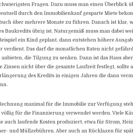
 schwierigsten Fragen. Dazu muss man einen Überblick 
ntuell durch den Immobilienkauf gesparte Miete bekom
sbuch über mehrere Monate zu führen. Danach ist klar, wi
es Baukredits übrig ist. Naturgemäß muss man dabei wei
 Beispiel ein Kind geplant, dann entstehen höhere Ausga
er verdient. Das darf die monatlichen Raten nicht gefähr
 anbieten, die Tilgung zu senken. Dann ist das Haus abe
e Zinsen nicht über die gesamte Laufzeit festlegt, sollte
Verlängerung des Kredits in einigen Jahren die dann ver
ann.
 Rechnung maximal für die Immobilie zur Verfügung ste
t völlig für die Finanzierung verwendet werden. Viele Kä
ie auch laufende Kosten produziert, etwa für Strom, He
r- und Müllgebühren. Aber auch an Rücklagen für spä