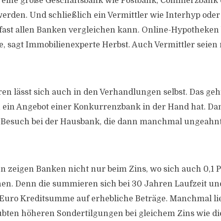
h eine große Geschäftsbank wie Postbank, Commerzbank
rden. Und schließlich ein Vermittler wie Interhyp oder D
fast allen Banken vergleichen kann. Online-Hypotheken 
e, sagt Immobilienexperte Herbst. Auch Vermittler seien 
ren lässt sich auch in den Verhandlungen selbst. Das geh
ein Angebot einer Konkurrenzbank in der Hand hat. Da
 Besuch bei der Hausbank, die dann manchmal ungeahnte 
zeigen Banken nicht nur beim Zins, wo sich auch 0,1 
nen. Denn die summieren sich bei 30 Jahren Laufzeit u
uro Kreditsumme auf erhebliche Beträge. Manchmal liegt
ubten höheren Sondertilgungen bei gleichem Zins wie di