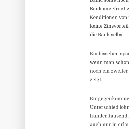
Bank, sollte noc
Bank angefragt we
Konditionen von 
keine Zinsvorteil
die Bank selbst.
Ein bisschen spa
wenn man schon 
noch ein zweiter
zeigt.
Entgegenkommen 
Unterschied loh
hunderttausend E
auch nur in erla