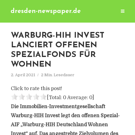
dresden-newspaper.de
WARBURG-HIH INVEST
LANCIERT OFFENEN
SPEZIALFONDS FÜR
WOHNEN
2. April 2021
2 Min. Lesedauer
Click to rate this post!
[Total:
0
Average:
0
]
Die Immobilien-Investmentgesellschaft
Warburg-HIH Invest legt den offenen Spezial-
AIF „Warburg-HIH Deutschland Wohnen
Invest“ auf. Das angestrebte Zielvolumen des