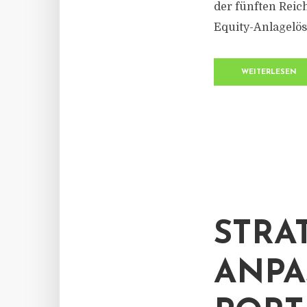
der fünften Reic
Equity-Anlagelösu
WEITERLESEN
STRA
ANPA