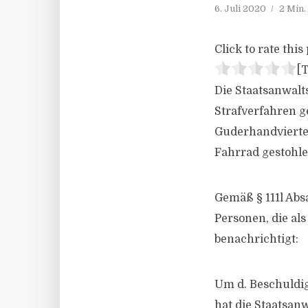
6. Juli 2020
2 Min.
Click to rate this 
[T
Die Staatsanwalt
Strafverfahren g
Guderhandviertel
Fahrrad gestohle
Gemäß § 111l Abs
Personen, die als
benachrichtigt:
Um d. Beschuldig
hat die Staatsan