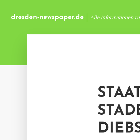
dresden-newspaper.de
Alle Informationen r
STAA
STAD
DIEB