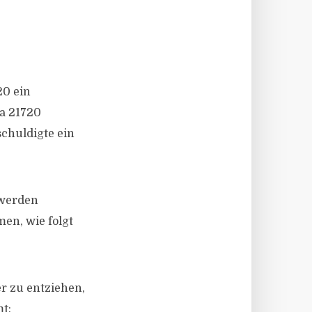
20 ein
3a 21720
schuldigte ein
 werden
men, wie folgt
r zu entziehen,
t: