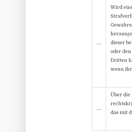
Wird ein
Strafverf
Gewahrsa
herausge
dieser b
―
oder den
Dritten 
wenn ihr
Über die
rechtskr
―
das mit d