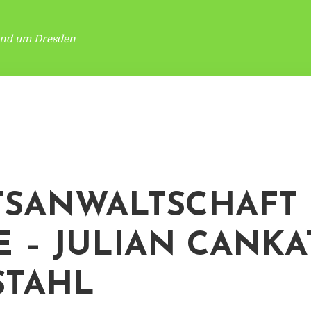
und um Dresden
TSANWALTSCHAFT
E – JULIAN CANKA
STAHL