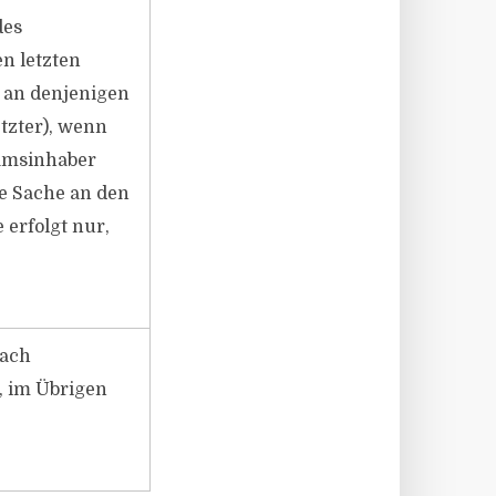
des
en letzten
 an denjenigen
tzter), wenn
samsinhaber
ie Sache an den
 erfolgt nur,
nach
, im Übrigen