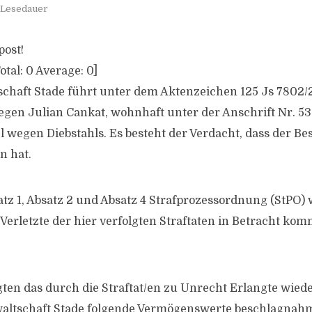
 Lesedauer
post!
otal:
0
Average:
0
]
schaft Stade führt unter dem Aktenzeichen 125 Js 7802/
egen Julian Cankat, wohnhaft unter der Anschrift Nr. 5
 wegen Diebstahls. Es besteht der Verdacht, dass der Be
n hat.
atz 1, Absatz 2 und Absatz 4 Strafprozessordnung (StPO)
 Verletzte der hier verfolgten Straftaten in Betracht kom
ten das durch die Straftat/en zu Unrecht Erlangte wiede
waltschaft Stade folgende Vermögenswerte beschlagnahm