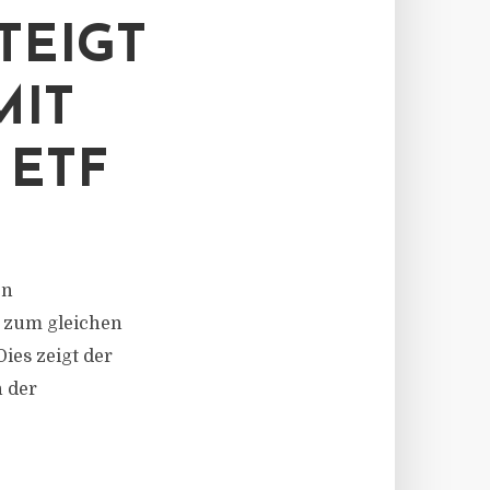
TEIGT
MIT
 ETF
en
h zum gleichen
ies zeigt der
n der