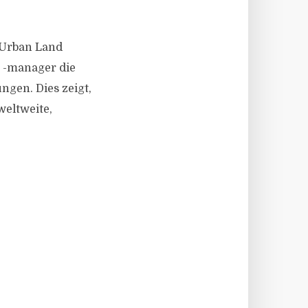
s Urban Land
d -manager die
gen. Dies zeigt,
weltweite,