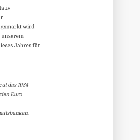
ativ
er
ngsmarkt wird
gt unserem
ieses Jahres für
eut das 1984
rden Euro
haftsbanken.