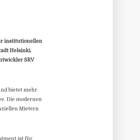
r institutionellen
dt Helsinki.
entwickler SRV
und bietet mehr
see. Die modernen
ziellen Mietern
tment ist für