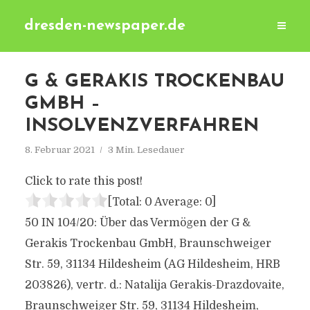
dresden-newspaper.de
G & GERAKIS TROCKENBAU
GMBH –
INSOLVENZVERFAHREN
8. Februar 2021
3 Min. Lesedauer
Click to rate this post!
[Total:
0
Average:
0
]
50 IN 104/20: Über das Vermögen der G &
Gerakis Trockenbau GmbH, Braunschweiger
Str. 59, 31134 Hildesheim (AG Hildesheim, HRB
203826), vertr. d.: Natalija Gerakis-Drazdovaite,
Braunschweiger Str. 59, 31134 Hildesheim,