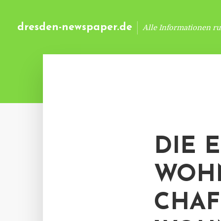
dresden-newspaper.de
Alle Informationen r
DIE 
WOH
CHAF