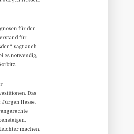
gt Jürgen Hessen.
ognosen für den
erstand für
den“, sagt auch
ei es notwendig,
orbitz.
er
estitionen. Das
t Jürgen Hesse.
rengerechte
ensteigen,
 leichter machen.