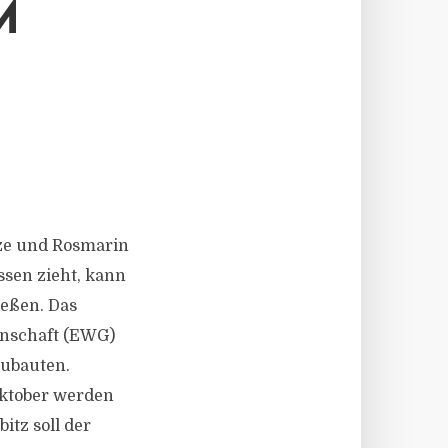
M
nze und Rosmarin
sen zieht, kann
ießen. Das
nschaft (EWG)
eubauten.
Oktober werden
itz soll der