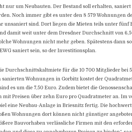
cht nur um Neubauten. Der Bestand soll erhalten, saniert
rden. Noch immer gibt es unter den 8 579 Wohnungen de
gar unsaniert sind. Dort liegen die Mieten teils unter fünf 
nd damit weit unter dem Dresdner Durchschnitt von 6,
 solche Wohnungen nicht mehr geben. Spätestens dann sol
G saniert sein, so der Investitionsplan.
ie Durchschnittskaltmiete für die 10 700 Mitglieder bei 5
 sanierten Wohnungen in Gorbitz kostet der Quadratme
 sind es um die 7,50 Euro. Zudem bietet die Genossensch
mit Preisen über zehn Euro pro Quadratmeter an. Im 
el eine Neubau-Anlage in Briesnitz fertig. Die hochwer
oßen Wohnungen dort können nicht günstiger angeboten
rößere Bauvorhaben verlässliche Firmen mit den erforde