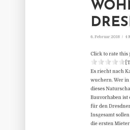
WOH
DRES
6. Februar 2018
4 
Click to rate this 
[T
Es riecht nach K
wuchern. Wer in
dieses Naturscha
Bauvorhaben ist
für den Dresdner
Insgesamt solle
die ersten Miete