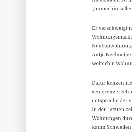
Kapazitäten zu f
„Immerhin solle
Er verschweigt n
Wohnungsmarkt ni
Neubauwohnungen
Antje Neelmeijer,
weiterhin Wohnun
Dafür konzentrie
seniorengerechte
entspreche der v
In den letzten z
Wohnungen durch
kaum Schwellen i