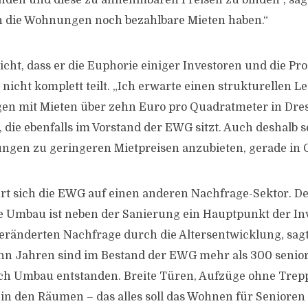
inden und diese zu annehmbaren Preisen zu binden“, sa
n die Wohnungen noch bezahlbare Mieten haben.“
icht, dass er die Euphorie einiger Investoren und die Pr
cht komplett teilt. „Ich erwarte einen strukturellen Le
 mit Mieten über zehn Euro pro Quadratmeter in Dres
 die ebenfalls im Vorstand der EWG sitzt. Auch deshalb s
gen zu geringeren Mietpreisen anzubieten, gerade in G
rt sich die EWG auf einen anderen Nachfrage-Sektor. D
 Umbau ist neben der Sanierung ein Hauptpunkt der Inv
eränderten Nachfrage durch die Altersentwicklung, sag
ehn Jahren sind im Bestand der EWG mehr als 300 senio
 Umbau entstanden. Breite Türen, Aufzüge ohne Trepp
n den Räumen – das alles soll das Wohnen für Senioren