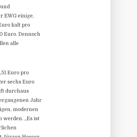
 und
r EWG einige,
Euro kalt pro
50 Euro. Dennoch
len alle
,51 Euro pro
ter sechs Euro
aft durchaus
vergangenen Jahr
tigen, modernen
 werden. „Es ist
rlichen