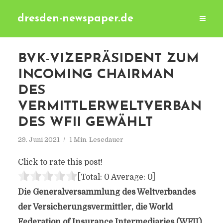
dresden-newspaper.de
BVK-VIZEPRÄSIDENT ZUM
INCOMING CHAIRMAN
DES
VERMITTLERWELTVERBAN
DES WFII GEWÄHLT
29. Juni 2021
1 Min. Lesedauer
Click to rate this post!
[Total:
0
Average:
0
]
Die Generalversammlung des Weltverbandes
der Versicherungsvermittler, die World
Federation of Insurance Intermediaries (WFII),