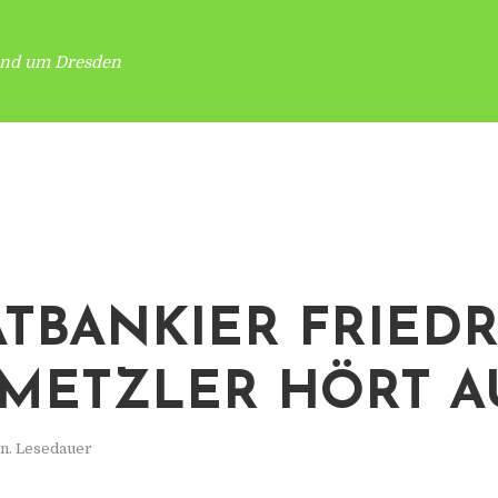
und um Dresden
ATBANKIER FRIED
METZLER HÖRT A
n. Lesedauer