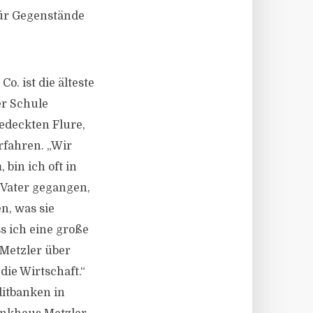
für Gegenstände
o. ist die älteste
er Schule
edeckten Flure,
rfahren. „Wir
bin ich oft in
 Vater gegangen,
n, was sie
s ich eine große
 Metzler über
 die Wirtschaft.“
itbanken in