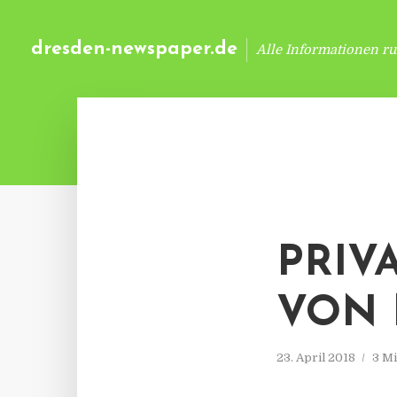
dresden-newspaper.de
Alle Informationen r
PRIV
VON 
23. April 2018
3 Mi