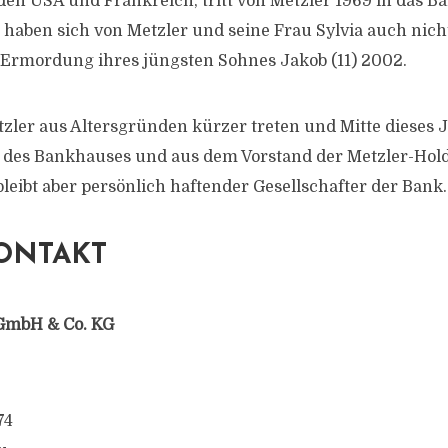
den USA und Frankreich, tritt von Metzler 1969 in das 
t haben sich von Metzler und seine Frau Sylvia auch nich
Ermordung ihres jüngsten Sohnes Jakob (11) 2002.
etzler aus Altersgründen kürzer treten und Mitte dieses 
g des Bankhauses und aus dem Vorstand der Metzler-Hol
leibt aber persönlich haftender Gesellschafter der Bank.
ONTAKT
GmbH & Co. KG
74