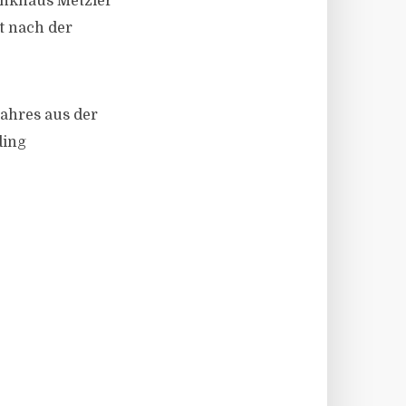
Bankhaus Metzler
t nach der
Jahres aus der
ding