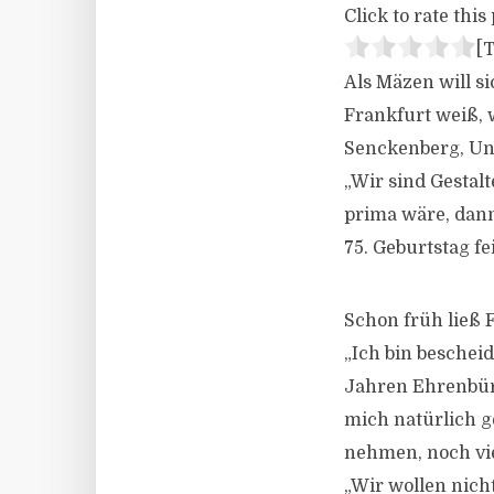
Click to rate this 
[T
Als Mäzen will s
Frankfurt weiß, 
Senckenberg, Uni
„Wir sind Gestalt
prima wäre, dann
75. Geburtstag fei
Schon früh ließ 
„Ich bin bescheid
Jahren Ehrenbürg
mich natürlich ge
nehmen, noch vie
„Wir wollen nich