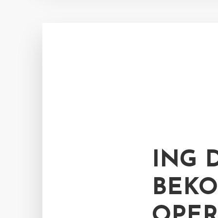
ING 
BEKO
OPER