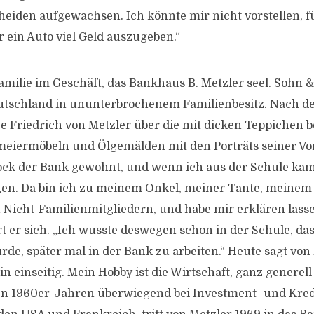
eiden aufgewachsen. Ich könnte mir nicht vorstellen, 
r ein Auto viel Geld auszugeben.“
 Familie im Geschäft, das Bankhaus B. Metzler seel. Sohn & C
utschland in ununterbrochenem Familienbesitz. Nach d
e Friedrich von Metzler über die mit dicken Teppichen b
meiermöbeln und Ölgemälden mit den Porträts seiner Vo
tock der Bank gewohnt, und wenn ich aus der Schule kam, 
en. Da bin ich zu meinem Onkel, meiner Tante, meinem
 Nicht-Familienmitgliedern, und habe mir erklären lasse
t er sich. „Ich wusste deswegen schon in der Schule, das
de, später mal in der Bank zu arbeiten.“ Heute sagt von
bin einseitig. Mein Hobby ist die Wirtschaft, ganz generell
en 1960er-Jahren überwiegend bei Investment- und Kred