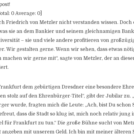
post!
otal:
0
Average:
0
]
ich Friedrich von Metzler nicht verstanden wissen. Doch 
was sie an dem Bankier und seinem gleichnamigen Bankh
versität – sie und viele andere profitieren von großzüg
er. Wir gestalten gerne. Wenn wir sehen, dass etwas nöti
 machen wir gerne mit“, sagte von Metzler, der an dies
ert.
Frankfurt dem gebürtigen Dresdner eine besondere Ehre
en stolz auf den Ehrenbürger-Titel“, gibt der Jubilar zu. „
er wurde, fragten mich die Leute: „Ach, bist Du schon 
freut, dass die Stadt so klug ist, mich noch relativ jung i
l für Frankfurt zu tun.“ Die große Bühne sucht von Metz
t angeben mit unserem Geld. Ich bin mit meiner älteren