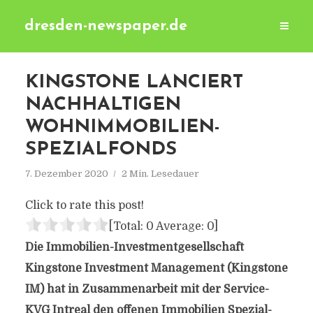
dresden-newspaper.de
KINGSTONE LANCIERT
NACHHALTIGEN
WOHNIMMOBILIEN-
SPEZIALFONDS
7. Dezember 2020
2 Min. Lesedauer
Click to rate this post!
[Total:
0
Average:
0
]
Die Immobilien-Investmentgesellschaft
Kingstone Investment Management (Kingstone
IM) hat in Zusammenarbeit mit der Service-
KVG Intreal den offenen Immobilien Spezial-